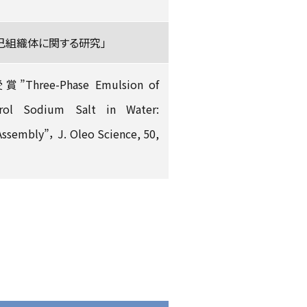
己組織体に関する研究」
ree-Phase Emulsion of
cerol Sodium Salt in Water:
Assembly”， J. Oleo Science, 50,