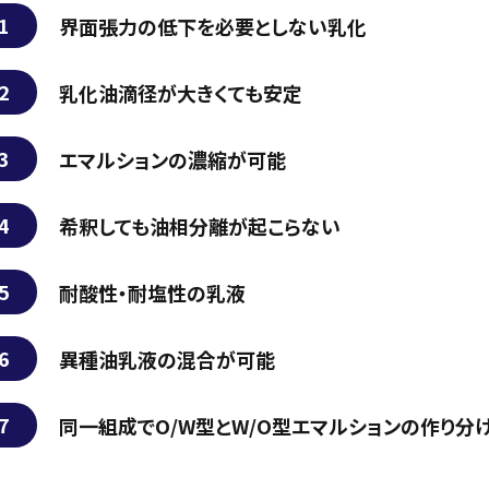
1
界面張力の低下を必要としない乳化
2
乳化油滴径が大きくても安定
3
エマルションの濃縮が可能
4
希釈しても油相分離が起こらない
5
耐酸性・耐塩性の乳液
6
異種油乳液の混合が可能
7
同一組成でO/W型とW/O型エマルションの作り分